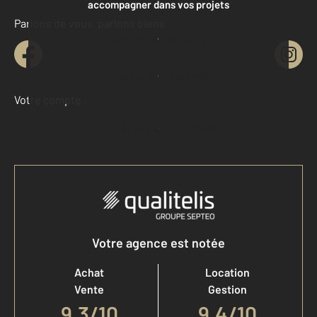
accompagner dans vos projets
Parlons de vous, parlons biens
Contacter l'agence
Demander une estimation
Votre compte :
Accéder à mon compte
Votre agence est notée
Achat
Location
Vente
Gestion
9,3
/
10
9,4/10