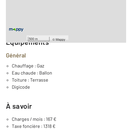
2
Surface habitable : 75,8 m
ème
Étage : 5
Nombre de pièces : 3
[Voir le détail]
Année construction : 1969
500 m
©
Mappy
Équipements
Général
Chauffage : Gaz
Eau chaude : Ballon
Toiture : Terrasse
Digicode
À savoir
Charges / mois : 167 €
Taxe foncière : 1318 €