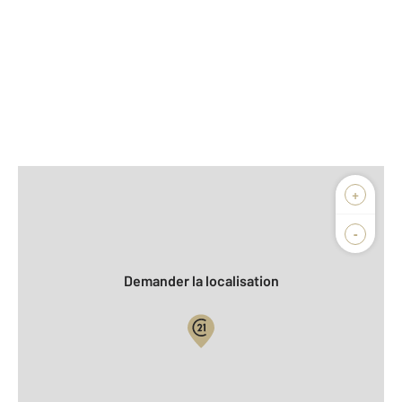
Afficher sur la carte :
+
Agence
Biens vendus
-
Demander la localisation
Vue globale
2
Surface totale : 75,8 m