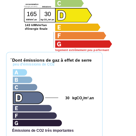
consommation
(énergie primaire)
émissions
165
30
2
2
kWh/m
.an
kg CO
/m
.an
2
143 kWh/m²/an
d'énergie finale
logement extrêmement peu performant
Dont émissions de gaz à effet de serre
*
peu d'émissions de CO2
30
kgCO
/m
.an
2
2
Émissions de CO2 très importantes