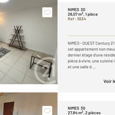
NIMES 30
2
26,07 m
, 1 pièce
Ref : 5534
NIMES - OUEST Century 21 
cet appartement non meub
dernier étage d'une rési
pièce à vivre, une cuisin
et une salle d ...
Voir 
NIMES 30
2
27,84 m
, 2 pièces