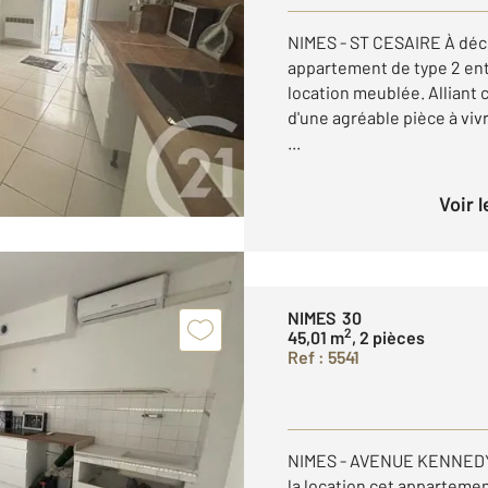
NIMES - ST CESAIRE À déco
appartement de type 2 ent
location meublée. Alliant 
d'une agréable pièce à viv
...
Voir 
NIMES 30
2
45,01 m
, 2 pièces
Ref : 5541
NIMES - AVENUE KENNEDY 
la location cet apparteme