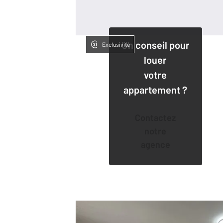
Un conseil pour
Exclusivité
louer
votre
appartement ?
Contactez
notre
agence