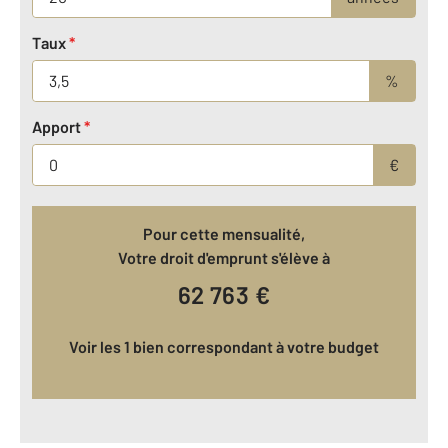
Taux
*
%
Apport
*
€
Pour cette mensualité,
Votre droit d'emprunt s'élève à
62 763
€
Voir les 1 bien correspondant à votre budget