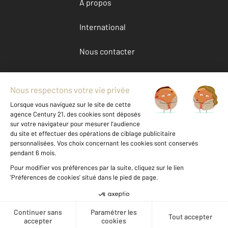
À propos
International
Nous contacter
Mentions légales & CGU et Barèmes d'honoraires
Données personnelles
Gestionnaire des cookies
Location appartement autour de NIMES (30000)
Autres appartements a louer à NIMES (30000)
Achat Gard (30)
Message
Téléphoner