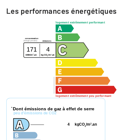
Les performances énergétiques
logement extrêmement performant
consommation
(énergie primaire)
émissions
171
4
2
2
kg CO
/m
.an
kWh/m
.an
2
logement extrêmement peu performant
Dont émissions de gaz à effet de serre
*
peu d'émissions de CO2
4
kgCO
/m
.an
2
2