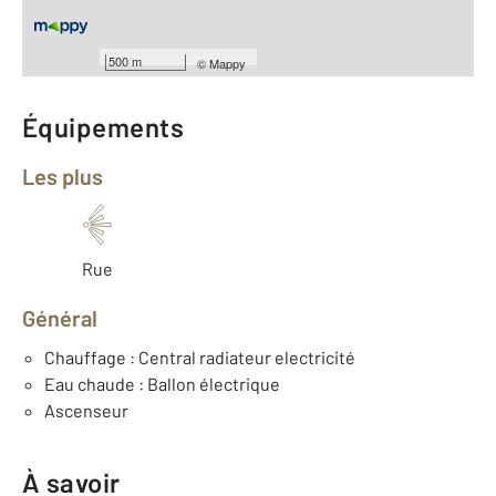
Étage : 2
Nombre de pièces : 1
[Voir le détail]
Année construction : 2008
500 m
©
Mappy
Équipements
Les plus
Rue
Général
Chauffage : Central radiateur electricité
Eau chaude : Ballon électrique
Ascenseur
À savoir