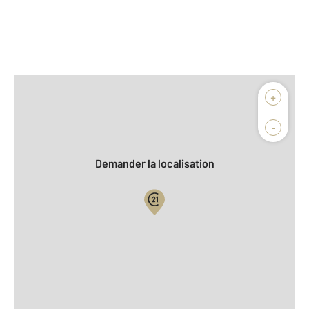
Afficher sur la carte :
+
Agence
-
Demander la localisation
Vue globale
Location meublée
2
Surface totale : 18,2 m
2
Surface habitable : 18,2 m
Type d'appartement : Studio
ème